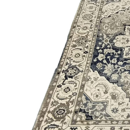
000
₽
от
15
000
₽
до
45
000
₽
от
45
000
₽
до
200
000
₽
По
форме
Прямоугольные
ковры
Овальные
ковры