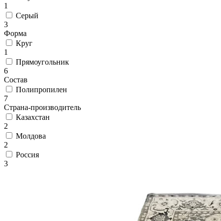
Коричневый
1
Кремовый
Серый
Оливковый
3
Разноцветный
Форма
Розовый
Круг
Серый
1
Синий
Прямоугольник
Фиолетовый
6
Черный
Состав
По
Полипропилен
цене
7
от
Страна-производитель
100
Казахстан
₽
2
до
Молдова
5
2
000
Россия
₽
3
от
5
000
₽
до
15