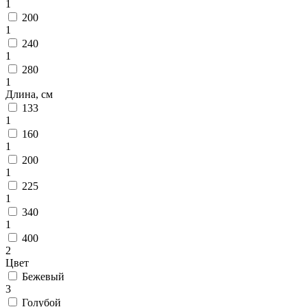
циновки
1
Элитные
200
ковры
1
Большие
240
ковры
1
Коврики
280
для
1
ванной
Длина, см
и
133
туалета
1
Придверные
160
и
1
грязезащитные
200
ковры
1
Подложка
225
под
1
ковры
340
По
1
цвету
Бежевый
400
Белый
2
Бордовый
Цвет
Голубой
Бежевый
Желтый
3
Зеленый
Голубой