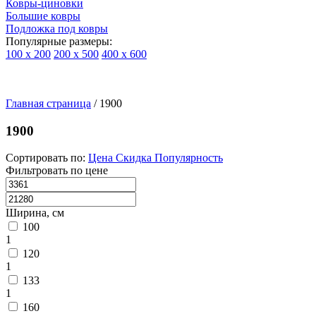
Ковры-циновки
Большие ковры
Подложка под ковры
Популярные размеры:
100 х 200
200 х 500
400 х 600
Ковры
По
Главная страница
типу
/
1900
изделий
Детские
1900
ковры
Синтетические
Сортировать по:
Цена
Скидка
Популярность
ковры
Фильтровать по цене
Ковры
с
высоким
Ширина, см
ворсом
100
Шерстяные
1
ковры
120
Бельгийские
1
ковры
133
из
1
вискозы
Ковры-
160