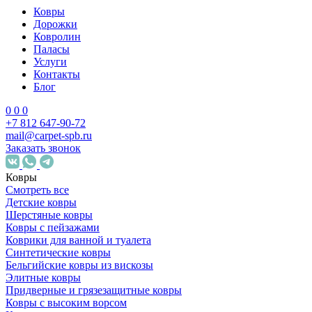
Ковры
Дорожки
Ковролин
Паласы
Услуги
Контакты
Блог
0
0
0
+7 812 647-90-72
mail@carpet-spb.ru
Заказать звонок
Ковры
Смотреть все
Детские ковры
Шерстяные ковры
Ковры с пейзажами
Коврики для ванной и туалета
Синтетические ковры
Бельгийские ковры из вискозы
Элитные ковры
Придверные и грязезащитные ковры
Ковры с высоким ворсом