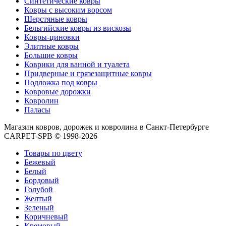
Синтетические ковры
циновки
Ковры с высоким ворсом
Элитные
Шерстяные ковры
ковры
Бельгийские ковры из вискозы
Большие
Ковры-циновки
ковры
Элитные ковры
Коврики
Большие ковры
для
Коврики для ванной и туалета
ванной
Придверные и грязезащитные ковры
и
Подложка под ковры
туалета
Ковровые дорожки
Придверные
Ковролин
и
Паласы
грязезащитные
ковры
Магазин ковров, дорожек и ковролина в Санкт-Петербурге
Подложка
CARPET-SPB © 1998-2026
под
ковры
Товары по цвету
По
Бежевый
цвету
Белый
Бежевый
Бордовый
Белый
Голубой
Бордовый
Желтый
Голубой
Зеленый
Желтый
Коричневый
Зеленый
Кремовый