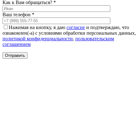
Круглые
Как к Вам обращаться? *
ковры
Квадратные
Ваш телефон *
ковры
Полуовальные
Нажимая на кнопку, я даю
согласие
и подтверждаю, что
ковры
ознакомлен(-а) с условиями обработки персональных данных,
Восьмигранники
политикой конфиденциальности
,
пользовательским
Дорожки
соглашением
Синтетические
ковровые
дорожки
Дорожки
на
резиновой
основе
Ковровые
шерстяные
дорожки
Паласные
дорожки
Кремлевские
дорожки
Ковролин
Ковролин
в