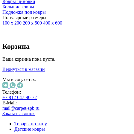
Ковры-циновки
Большие ковры
Подложка под ковры
Популярные размеры:
100 х 200
200 х 500
400 х 600
Ковры
По
типу
Корзина
изделий
Детские
Ваша корзина пока пуста.
ковры
Синтетические
Вернуться в магазин
ковры
Ковры
Мы в соц. сетях:
с
высоким
Телефон:
ворсом
+7 812 647-90-72
Шерстяные
E-Mail:
ковры
mail@carpet-spb.ru
Бельгийские
Заказать звонок
ковры
из
Товары по типу
вискозы
Детские ковры
Ковры-