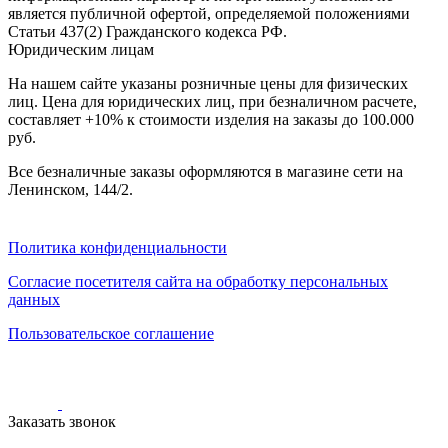
000
является публичной офертой, определяемой положениями
₽
Статьи 437(2) Гражданского кодекса РФ.
от
Юридическим лицам
15
000
На нашем сайте указаны розничные цены для физических
₽
лиц. Цена для юридических лиц, при безналичном расчете,
до
составляет +10% к стоимости изделия на заказы до 100.000
45
руб.
000
Все безналичные заказы оформляются в магазине сети на
₽
Ленинском, 144/2.
от
45
000
Политика конфиденциальности
₽
до
Согласие посетителя сайта на обработку персональных
200
данных
000
₽
Пользовательское соглашение
По
форме
Прямоугольные
ковры
Овальные
Заказать звонок
ковры