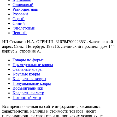
Коричневый
Оливковый
Кремовый
Разноцветный
Оливковый
Розовый
Разноцветный
Серый
Розовый
Синий
Серый
Фиолетовый
Синий
Черный
Фиолетовый
Черный
ИП Семикин И.А. ОГРНИП: 316784700223531. Фактический
По
адрес: Санкт-Петербург, 198216, Ленинский проспект, дом 144
цене
корпус 2, строение А.
от
100
Товары по форме
₽
Прямоугольные ковры
до
Овальные ковры
5
Круглые ковры
000
Квадратные ковры
Полуовальные ковры
₽
Восьмигранники
от
Квадратный метр
5
Погонный метр
000
₽
Вся представленная на сайте информация, касающаяся
до
характеристик, наличия и стоимости товаров, носит
15
информационный характер и ни при каких условиях не