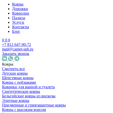
Ковры
Дорожки
Ковролин
Паласы
Услуги
Контакты
Блог
0
0
0
+7 812 647-90-72
mail@carpet-spb.ru
Заказать звонок
Ковры
Смотреть все
Детские ковры
Шерстяные ковры
Ковры с пейзажами
Коврики для ванной и туалета
Синтетические ковры
Бельгийские ковры из вискозы
Элитные ковры
Придверные и грязезащитные ковры
Ковры с высоким ворсом