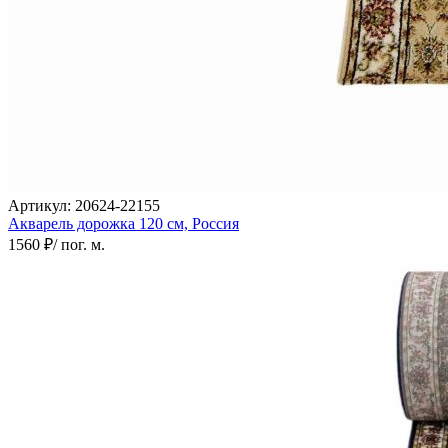
Круглые
ковры
Квадратные
ковры
Полуовальные
ковры
Восьмигранники
Дорожки
Синтетические
ковровые
дорожки
Дорожки
Артикул:
20624-22155
на
Акварель дорожка
120 см,
Россия
резиновой
1560 ₽
/ пог. м.
основе
Ковровые
шерстяные
дорожки
Паласные
дорожки
Кремлевские
дорожки
Ковролин
Ковролин
в