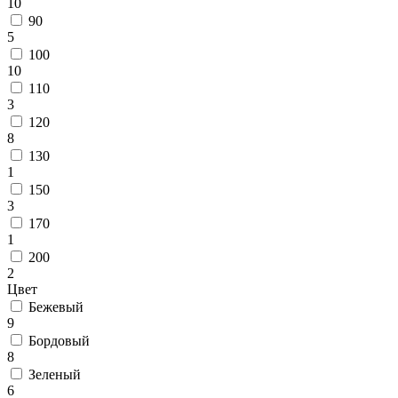
10
циновки
Элитные
90
ковры
5
Большие
100
ковры
10
Коврики
110
для
3
ванной
120
и
8
туалета
130
Придверные
1
и
150
грязезащитные
3
ковры
170
Подложка
1
под
200
ковры
2
По
Цвет
цвету
Бежевый
Бежевый
9
Белый
Бордовый
Бордовый
Голубой
8
Желтый
Зеленый
Зеленый
6