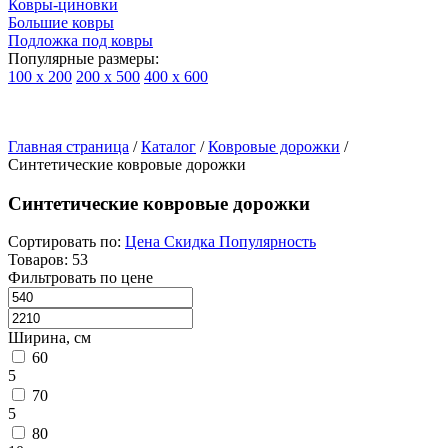
Ковры-циновки
Большие ковры
Подложка под ковры
Популярные размеры:
100 х 200
200 х 500
400 х 600
Ковры
По
Главная страница
типу
/
Каталог
/
Ковровые дорожки
/
Синтетические ковровые дорожки
изделий
Детские
ковры
Синтетические ковровые дорожки
Синтетические
ковры
Сортировать по:
Цена
Скидка
Популярность
Ковры
Товаров: 53
с
Фильтровать по цене
высоким
ворсом
Шерстяные
Ширина, см
ковры
60
Бельгийские
5
ковры
70
из
5
вискозы
80
Ковры-