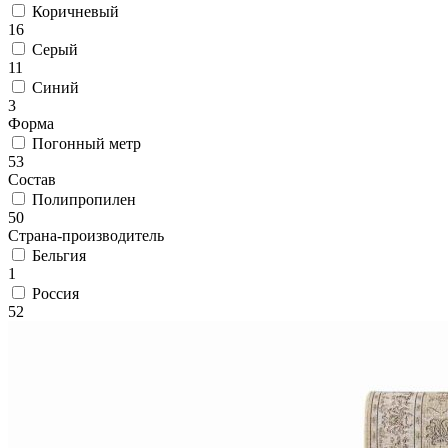
Коричневый
Коричневый
Кремовый
16
Оливковый
Серый
Разноцветный
11
Розовый
Синий
Серый
3
Синий
Форма
Фиолетовый
Погонный метр
Черный
53
По
Состав
цене
Полипропилен
от
50
100
Страна-производитель
₽
Бельгия
до
1
5
Россия
000
52
₽
от
5
000
₽
до
15