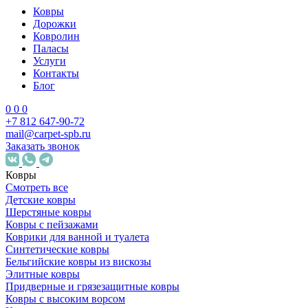
Ковры
Дорожки
Ковролин
Паласы
Услуги
Контакты
Блог
0
0
0
+7 812 647-90-72
mail@carpet-spb.ru
Заказать звонок
Ковры
Смотреть все
Детские ковры
Шерстяные ковры
Ковры с пейзажами
Коврики для ванной и туалета
Синтетические ковры
Бельгийские ковры из вискозы
Элитные ковры
Придверные и грязезащитные ковры
Ковры с высоким ворсом