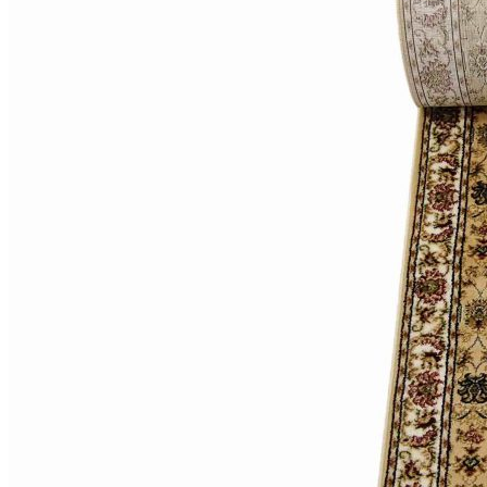
000
₽
от
15
000
₽
до
45
000
₽
от
45
000
₽
до
200
000
₽
По
форме
Прямоугольные
ковры
Овальные
ковры