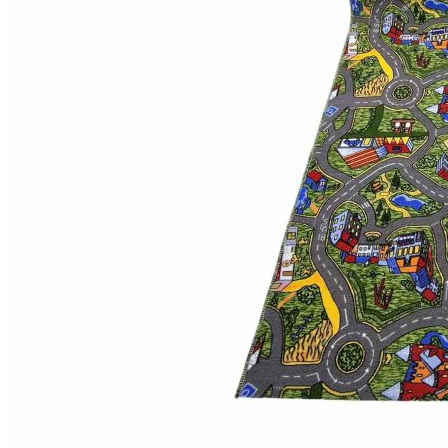
Коричневый
Кремовый
Оливковый
Разноцветный
Розовый
Серый
Синий
Фиолетовый
Черный
По
цене
от
100
₽
до
5
000
₽
от
5
000
₽
до
15