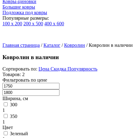
Ковры-циновки
Большие ковры
Подложка под ковры
Популярные размеры:
100 х 200
200 х 500
400 х 600
Ковры
По
Главная страница
типу
/
Каталог
/
Ковролин
/
Ковролин в наличии
изделий
Детские
Ковролин в наличии
ковры
Синтетические
Сортировать по:
Цена
Скидка
Популярность
ковры
Товаров: 2
Ковры
Фильтровать по цене
с
высоким
ворсом
Ширина, см
Шерстяные
300
ковры
1
Бельгийские
350
ковры
1
из
Цвет
вискозы
Зеленый
Ковры-