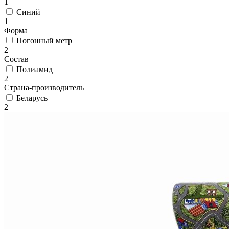
1
циновки
Элитные
Синий
ковры
1
Большие
Форма
ковры
Погонный метр
Коврики
2
для
Состав
ванной
Полиамид
и
2
туалета
Страна-производитель
Придверные
Беларусь
и
2
грязезащитные
ковры
Подложка
под
ковры
По
цвету
Бежевый
Белый
Бордовый
Голубой
Желтый
Зеленый