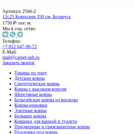
наличии
Паласы
Артикул:
2566-2
Как
12с25 Ковролин
350 см,
Беларусь
выбрать
1750 ₽
/ пог. м.
ковер
Мы в соц. сетях:
Доставка
и
оплата
Телефон:
Наши
+7 812 647-90-72
работы
E-Mail:
Контакты
mail@carpet-spb.ru
Заказать звонок
+7
812
Товары по типу
647-
Детские ковры
90-
Синтетические ковры
72
Ковры с высоким ворсом
mail@carpet-
Шерстяные ковры
spb.ru
Бельгийские ковры из вискозы
Заказать
Ковры-циновки
звонок
Элитные ковры
Большие ковры
Коврики для ванной и туалета
Придверные и грязезащитные ковры
Подложка под ковры