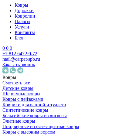
Ковры
Дорожки
Ковролин
Паласы
Услуги
Контакты
Блог
0
0
0
+7 812 647-90-72
mail@carpet-spb.ru
Заказать звонок
Ковры
Смотреть все
Детские ковры
Шерстяные ковры
Ковры с пейзажами
Коврики для ванной и туалета
Синтетические ковры
Бельгийские ковры из вискозы
Элитные ковры
Придверные и грязезащитные ковры
Ковры с высоким ворсом