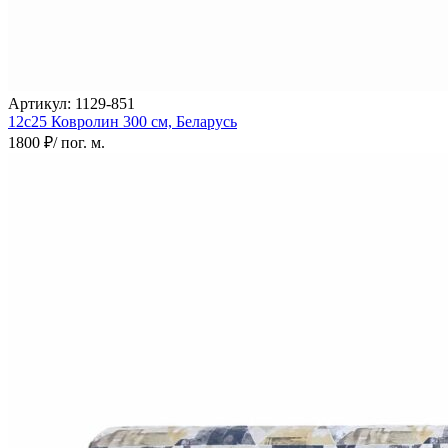
000
₽
от
15
000
₽
Артикул:
1129-851
до
12с25 Ковролин
300 см,
Беларусь
45
1800 ₽
/ пог. м.
000
₽
от
45
000
₽
до
200
000
₽
По
форме
Прямоугольные
ковры
Овальные
ковры