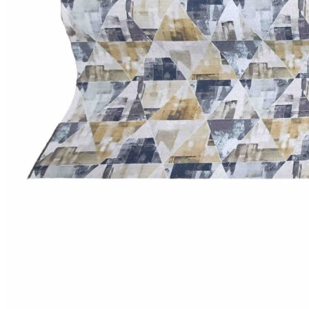
Круглые
ковры
Квадратные
ковры
Полуовальные
ковры
Восьмигранники
Дорожки
Синтетические
ковровые
дорожки
Дорожки
на
резиновой
основе
Ковровые
шерстяные
дорожки
Паласные
дорожки
Кремлевские
дорожки
Ковролин
Ковролин
в